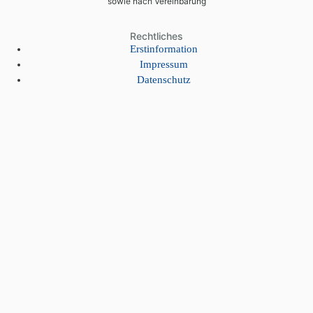
sowie nach Vereinbarung
Rechtliches
Erstinformation
Impressum
Datenschutz
© 2026 – Tjara Niederbayern GmbH
Eduard Österreicher
Versicherungsmakler
Eduard
Herzlich willkommen. Was können wir für Sie tun?